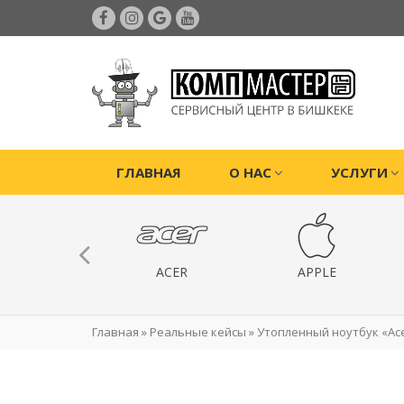
ГЛАВНАЯ
О НАС
УСЛУГИ
ИГРОВЫЕ
ACER
APPLE
РИСТАВКИ
Главная
»
Реальные кейсы
»
Утопленный ноутбук «Ace