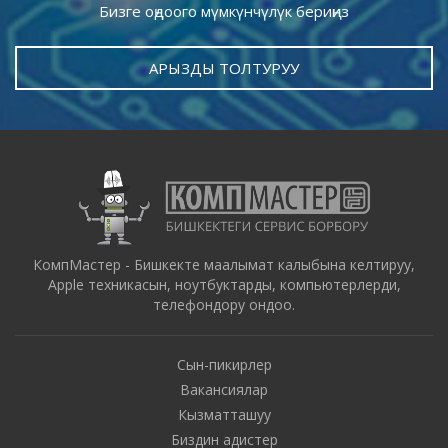
Бизге оңдоого мүмкүнчүлүк бериңиз
АРЫЗДЫ ТОЛТУРУУ
КомпМастер - Бишкекте маалымат калыбына келтируу,
Apple техникасын, ноутбуктарды, компьютерлерди,
телефондору ондоо.
Сын-пикирлер
Вакансиялар
Кызматташуу
Биздин адистер