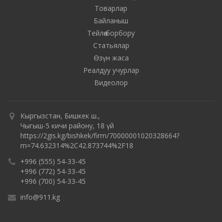
Товарлар
Байланыш
Тейлөө борбору
Статьялар
Өзүн жаса
Реалдуу учурлар
Видеолор
Кыргызстан, Бишкек ш.,
Чыгыш-5 кичи району, 18 үй
https://2gis.kg/bishkek/firm/70000001020328664?
m=74.632314%2C42.873744%2F18
+996 (555) 54-33-45
+996 (772) 54-33-45
+996 (700) 54-33-45
info@911.kg